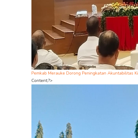
Pemkab Merauke Dorong Peningkatan Akuntabilitas Ki
Content;?>