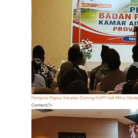
Pemprov Papua Selatan Dorong KAPP Jadi Mitra Str
Content;?>