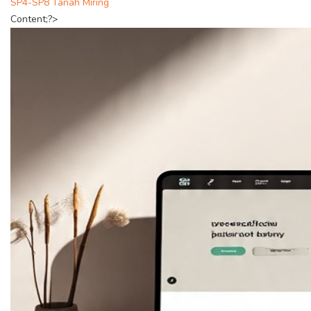
SP4-SP8 Tanah Miring
Content;?>