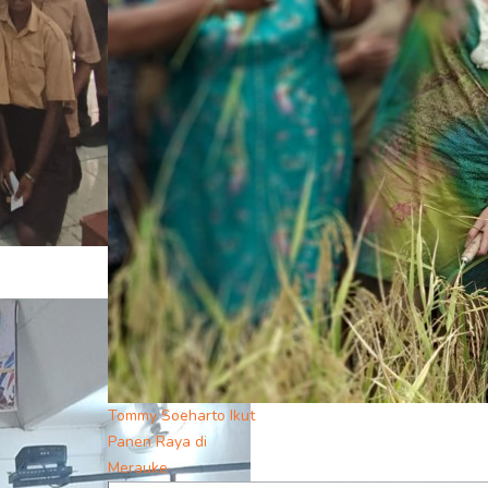
Tommy Soeharto Ikut
Panen Raya di
Merauke