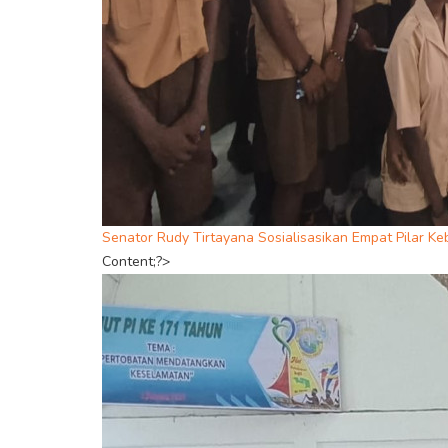
Senator Rudy Tirtayana Sosialisasikan Empat Pilar 
Content;?>