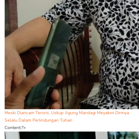
Meski Diancam Teroris, Uskup Agung Mandagi Meyakini Dirinya
Selalu Dalam Perlindungan Tuhan
Content;?>