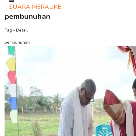
Toggle navigation
SUARA MERAUKE
pembunuhan
Tag » Detail
pembunuhan