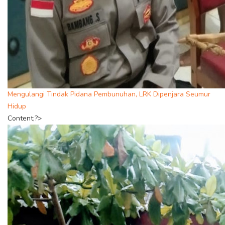
Mengulangi Tindak Pidana Pembunuhan, LRK Dipenjara Seumur
Hidup
Content;?>