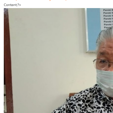
Content;?>