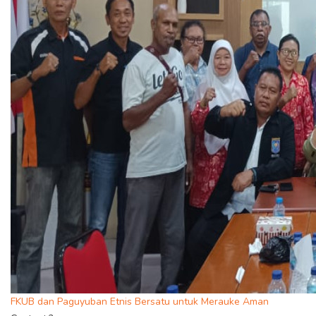
FKUB dan Paguyuban Etnis Bersatu untuk Merauke Aman