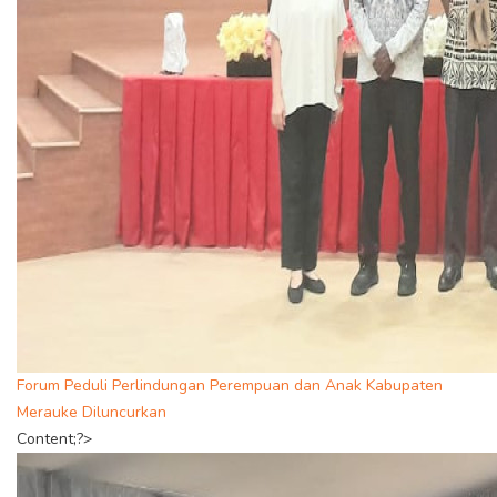
Forum Peduli Perlindungan Perempuan dan Anak Kabupaten
Merauke Diluncurkan
Content;?>