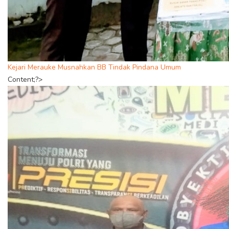
Kejari Merauke Musnahkan BB Tindak Pindana Umum
Content;?>