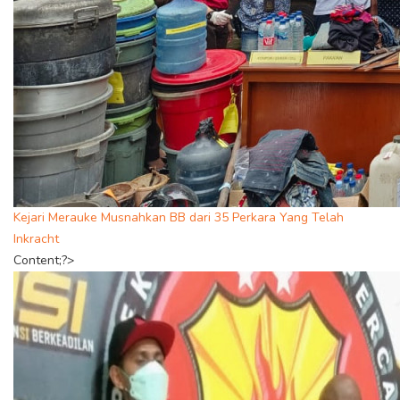
Kejari Merauke Musnahkan BB dari 35 Perkara Yang Telah
Inkracht
Content;?>