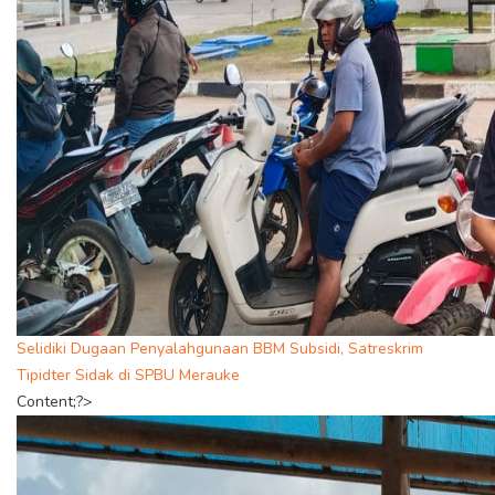
Selidiki Dugaan Penyalahgunaan BBM Subsidi, Satreskrim
Tipidter Sidak di SPBU Merauke
Content;?>