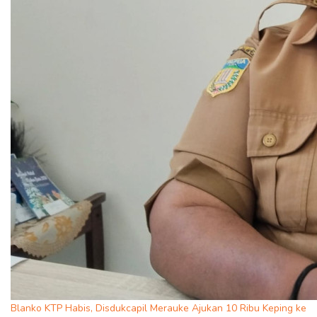
Blanko KTP Habis, Disdukcapil Merauke Ajukan 10 Ribu Keping ke